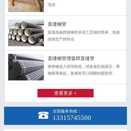
毛坯
直缝钢管
直缝高频焊接钢管具有工艺相对简单，快速
连续生产的特点
直缝钢管埋弧焊直缝管
将带钢送入焊管机组，经多道轧辊滚压，带
钢逐渐卷起，形成有开口间隙的圆形管...
查看更多 +
全国服务热线：

13315745500