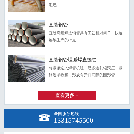
毛坯
直缝钢管
直缝高频焊接钢管具有工艺相对简单，快速
连续生产的特点
直缝钢管埋弧焊直缝管
将带钢送入焊管机组，经多道轧辊滚压，带
钢逐渐卷起，形成有开口间隙的圆形管...
查看更多 +
全国服务热线：

13315745500